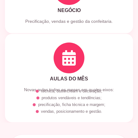
NEGÓCIO
Precificação, vendas e gestão da confeitaria.
AULAS DO MÊS
Novas aulas todos os meses em quatro eixos:
técnica, buttercream e decoração;
produtos vendáveis e tendências;
precificação, ficha técnica e margem;
vendas, posicionamento e gestão.